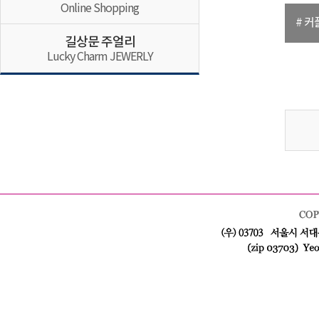
Online Shopping
# 커
길상문 주얼리
Lucky Charm JEWERLY